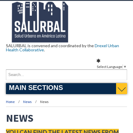
SALURBAL is convened and coordinated by the
Drexel Urban
Health Collaborative
.
Select Language
▼
MAIN SECTIONS
Home
News
News
NEWS
YOU CAN FIND THE LATEST NEWS FROM