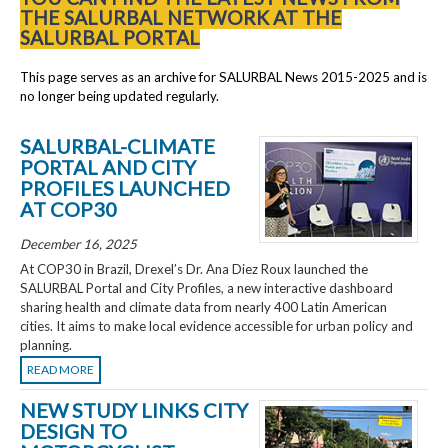
THE SALURBAL NETWORK AT THE
SALURBAL PORTAL
This page serves as an archive for SALURBAL News 2015-2025 and is
no longer being updated regularly.
SALURBAL-CLIMATE
PORTAL AND CITY
PROFILES LAUNCHED
AT COP30
December 16, 2025
At COP30 in Brazil, Drexel’s Dr. Ana Diez Roux launched the
SALURBAL Portal and City Profiles, a new interactive dashboard
sharing health and climate data from nearly 400 Latin American
cities. It aims to make local evidence accessible for urban policy and
planning.
READ MORE
NEW STUDY LINKS CITY
DESIGN TO