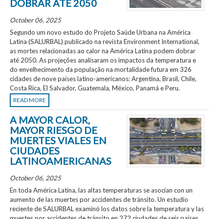
DOBRAR ATÉ 2050
October 06, 2025
Segundo um novo estudo do Projeto Saúde Urbana na América
Latina (SALURBAL) publicado na revista Environment International,
as mortes relacionadas ao calor na América Latina podem dobrar
até 2050. As projeções analisaram os impactos da temperatura e
do envelhecimento da população na mortalidade futura em 326
cidades de nove países latino-americanos: Argentina, Brasil, Chile,
Costa Rica, El Salvador, Guatemala, México, Panamá e Peru.
READ MORE
A MAYOR CALOR,
MAYOR RIESGO DE
MUERTES VIALES EN
CIUDADES
LATINOAMERICANAS
October 06, 2025
En toda América Latina, las altas temperaturas se asocian con un
aumento de las muertes por accidentes de tránsito. Un estudio
reciente de SALURBAL examinó los datos sobre la temperatura y las
muertes por accidentes de tránsito en 272 ciudades de seis países