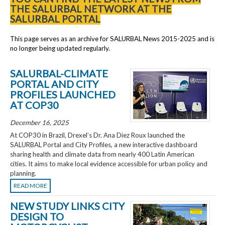
THE SALURBAL NETWORK AT THE
SALURBAL PORTAL
This page serves as an archive for SALURBAL News 2015-2025 and is
no longer being updated regularly.
SALURBAL-CLIMATE
PORTAL AND CITY
PROFILES LAUNCHED
AT COP30
December 16, 2025
At COP30 in Brazil, Drexel’s Dr. Ana Diez Roux launched the
SALURBAL Portal and City Profiles, a new interactive dashboard
sharing health and climate data from nearly 400 Latin American
cities. It aims to make local evidence accessible for urban policy and
planning.
READ MORE
NEW STUDY LINKS CITY
DESIGN TO