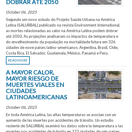
DOBRAR ATÉ 2050
October 06, 2025
Segundo um novo estudo do Projeto Saúde Urbana na América
Latina (SALURBAL) publicado na revista Environment International,
as mortes relacionadas ao calor na América Latina podem dobrar
até 2050. As projeções analisaram os impactos da temperatura e
do envelhecimento da população na mortalidade futura em 326
cidades de nove países latino-americanos: Argentina, Brasil, Chile,
Costa Rica, El Salvador, Guatemala, México, Panamá e Peru.
READ MORE
A MAYOR CALOR,
MAYOR RIESGO DE
MUERTES VIALES EN
CIUDADES
LATINOAMERICANAS
October 06, 2025
En toda América Latina, las altas temperaturas se asocian con un
aumento de las muertes por accidentes de tránsito. Un estudio
reciente de SALURBAL examinó los datos sobre la temperatura y las
muertes por accidentes de tránsito en 272 ciudades de seis países