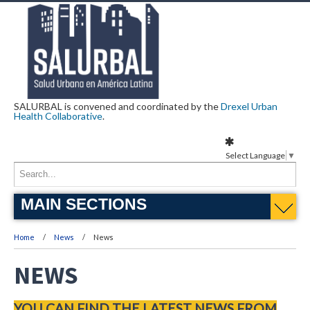
SALURBAL is convened and coordinated by the
Drexel Urban
Health Collaborative
.
Select Language
▼
MAIN SECTIONS
Home
News
News
NEWS
YOU CAN FIND THE LATEST NEWS FROM