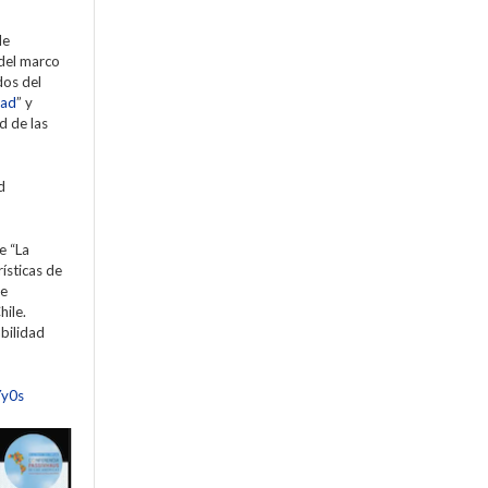
de
 del marco
os del
dad
” y
d de las
d
e “La
ísticas de
de
hile.
abilidad
Yy0s