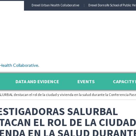
Drexel Urban Health Collaborative
Drexel Dornsife School of Public He
Health Collaborative
.
DATA AND EVIDENCE
EVENTS
CAPACITY 
LURBAL destacan el rol de la ciudad y vivienda en la salud durante la Conferencia Pas
ESTIGADORAS SALURBAL
TACAN EL ROL DE LA CIUDAD
IENDA EN LA SALUD DURANT