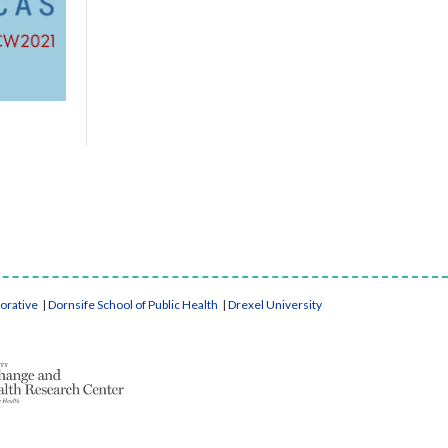
borative
|
Dornsife School of Public Health
|
Drexel University