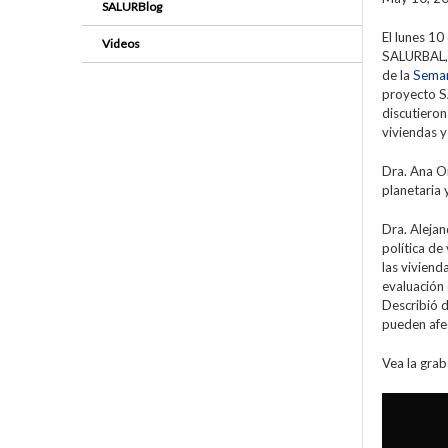
SALURBlog
El lunes 10
Videos
SALURBAL, 
de la
Seman
proyecto S
discutieron
viviendas y
Dra. Ana O
planetaria 
Dra. Alejan
política de
las viviend
evaluación 
Describió d
pueden afec
Vea la grab