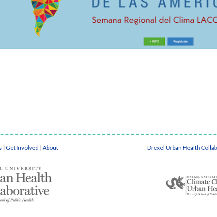
s
|
Get Involved
|
About
Drexel Urban Health Colla