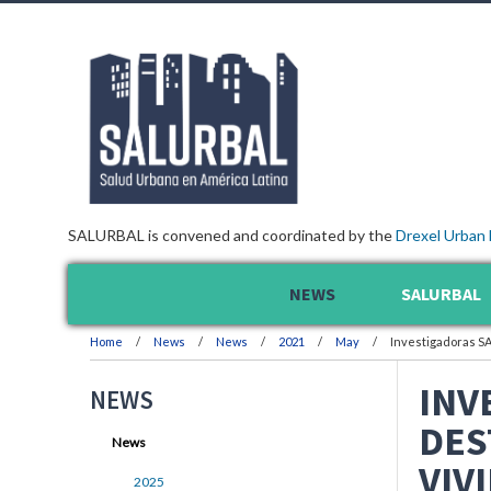
SALURBAL is convened and coordinated by the
Drexel Urban 
NEWS
SALURBAL
Home
News
News
2021
May
Investigadoras SA
INV
NEWS
DES
News
VIV
2025