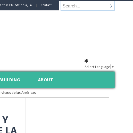
alth in Philadelphia, PA
Contact
Select Language
▼
BUILDING
ABOUT
sivhaus de las Américas
 Y
E LA