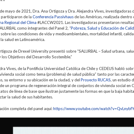
 de mayo de 2021, Dra. Ana Ortigoza y Dra. Alejandra Vives, investigadoras 
participaron de la
Conferencia Passivhaus
de las Américas, realizada dentro
a Regional del Clima
#LACCW2021. Las investigadoras presentaron resultad
ALURBAL como integrantes del Panel 2, “
Pobreza, Salud y Educación de Cali
 sobre las condiciones de vida y medioambientales, mortalidad infantil, calida
 la salud en Latinoamérica.
rtigoza de Drexel University presentó sobre “SALURBAL – Salud urbana, salu
y los Objetivos del Desarrollo Sostenible.”
dra Vives, de la Pontificia Universidad Católica de Chile y CEDEUS habló sobr
 vivienda social como tema (problema) de salud pública” tanto por las caracter
as, su entorno y su ubicación en la ciudad, y del
Proyecto RUCAS
, un estudio 
de un programa de regeneración integral de conjuntos de vivienda social en C
atos de línea de base que ilustran justamente las formas en que la baja habit
tar la salud de sus habitantes.
ación completa del panel aquí:
https://www.youtube.com/watch?v=QvLnybf