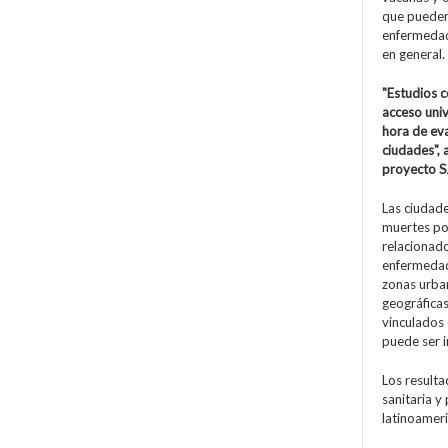
que pueden 
enfermedad
en general.
"Estudios c
acceso univ
hora de eva
ciudades", 
proyecto 
Las ciudad
muertes po
relacionado
enfermedade
zonas urban
geográficas
vinculados 
puede ser i
Los resulta
sanitaria y
latinoameri