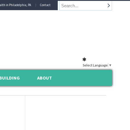
alth in Philadelphia, PA
Contact
Select Language
▼
BUILDING
ABOUT