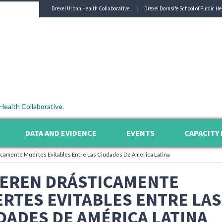
Drexel Urban Health Collaborative
Drexel Dornsife School of Public He
Health Collaborative
.
DATA AND EVIDENCE
EVENTS
CAPACITY 
icamente Muertes Evitables Entre Las Ciudades De América Latina
IEREN DRÁSTICAMENTE
RTES EVITABLES ENTRE LAS
DADES DE AMÉRICA LATINA