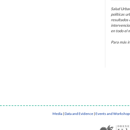
Salud Urban
políticas u
resultados 
intervencio
en todo el
Para más i
Media
|
Data and Evidence
|
Events and Workshop