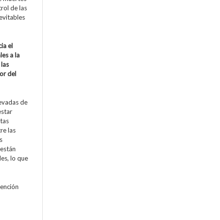
rol de las
evitables
ia el
les a la
 las
or del
levadas de
estar
stas
re las
s
 están
es, lo que
tención