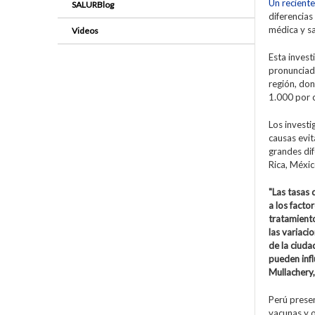
Un reciente
SALURBlog
diferencia
médica y sa
Videos
Esta invest
pronunciada
región, do
1.000 por 
Los invest
causas evi
grandes dif
Rica, Méxic
"Las tasas 
a los facto
tratamient
las variaci
de la ciuda
pueden infl
Mullachery,
Perú prese
vacunas y o