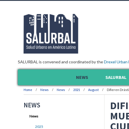
SALURBAL is convened and coordinated by the
Drexel Urban 
NEWS
SALURBAL
Home
News
News
2021
August
Difieren Drást
DIF
NEWS
MUE
News
CIU
2025