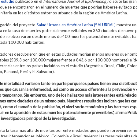
 estudio
publicado en el
International Journal of Epidemiology
discute las gra
s que se encontraron en el número de muertes que podrían haberse evitado p
nitaria en los distintos entornos urbanos de la región de América Latina.
igación del proyecto
Salud Urbana en América Latina (SALURBAL)
muestra una
 en la tasa de muertes potencialmente evitables en 363 ciudades de nueve p
nde se observaron desde menos de 400 muertes potencialmente evitables ha
cada 100.000 habitantes.
igadores descubrieron que en estas ciudades morían menos mujeres que hom
tables (509,3 por 100.000 mujeres frente a 843,6 por 100.000 hombres) e ide
erencias entre los países incluidos en el estudio (Argentina, Brasil, Chile, Col
o, Panamá, Perú y El Salvador).
de mortalidad variaron tanto en parte porque los países tienen una distribuci
res que causan la enfermedad, así como un acceso diferente a la prevención y 
o tempranos. Sin embargo, uno de los hallazgos más interesantes está relaci
ones entre ciudades de un mismo país. Nuestros resultados indican que las car
d, como el tamaño de la población, el nivel socioeconómico y las barreras espa
uir en la aparición de estas muertes potencialmente prevenibles", afirma Pricil
 investigadora principal de la investigación.
ntó la tasa más alta de muertes por enfermedades que pueden prevenirse me
tras intervenciones. México, Colombia y Brasil tuvieron las tasas más altas 