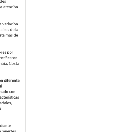
ndes
or atención
 variación
aíses de la
sta más de
bres por
ntificaron
ombia, Costa
ón diferente
el
onado con
acterísticas
ciales,
a
diante
de muertes