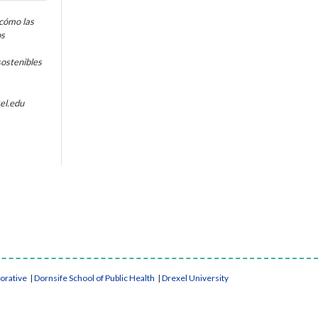
 cómo las
os
sostenibles
el.edu
borative
|
Dornsife School of Public Health
|
Drexel University