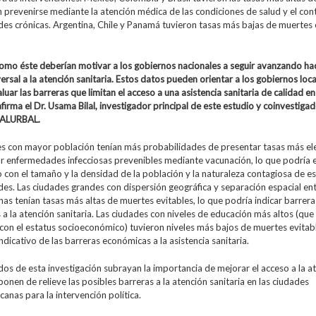
prevenirse mediante la atención médica de las condiciones de salud y el cont
es crónicas. Argentina, Chile y Panamá tuvieron tasas más bajas de muertes 
omo éste deberían motivar a los gobiernos nacionales a seguir avanzando hac
ersal a la atención sanitaria. Estos datos pueden orientar a los gobiernos loca
luar las barreras que limitan el acceso a una asistencia sanitaria de calidad en
afirma el Dr. Usama Bilal, investigador principal de este estudio y coinvestigad
SALURBAL.
es con mayor población tenían más probabilidades de presentar tasas más e
r enfermedades infecciosas prevenibles mediante vacunación, lo que podría 
 con el tamaño y la densidad de la población y la naturaleza contagiosa de e
s. Las ciudades grandes con dispersión geográfica y separación espacial ent
as tenían tasas más altas de muertes evitables, lo que podría indicar barrera
 a la atención sanitaria. Las ciudades con niveles de educación más altos (que
con el estatus socioeconómico) tuvieron niveles más bajos de muertes evitabl
ndicativo de las barreras económicas a la asistencia sanitaria.
dos de esta investigación subrayan la importancia de mejorar el acceso a la a
 ponen de relieve las posibles barreras a la atención sanitaria en las ciudades
canas para la intervención política.