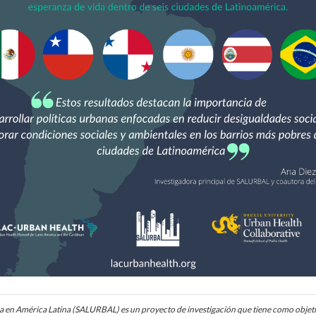
 en América Latina (SALURBAL) es un proyecto de investigación que tiene como objeti