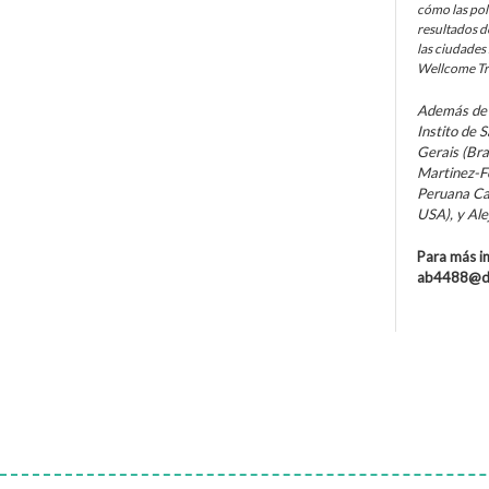
cómo las polí
resultados d
las ciudades
Wellcome Tr
Además de B
Instito de 
Gerais (Bra
Martinez-Fo
Peruana Cay
USA), y Ale
Para más in
ab4488@dr