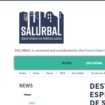
SALURBAL is convened and coordinated by the
Drexel Urban 
NEWS
SALURBAL
Home
News
News
2019
December
Destacan d
DES
NEWS
ESP
News
DE 
2025