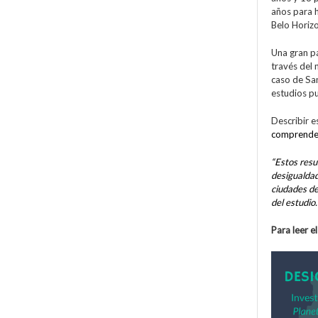
años para 
Belo Horiz
Una gran pa
través del 
caso de San
estudios pu
Describir e
comprender
“Estos resu
desigualdad
ciudades de
del estudio.
Para leer e