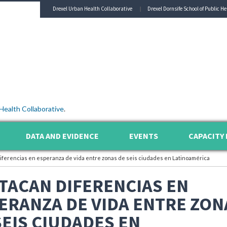
Drexel Urban Health Collaborative
Drexel Dornsife School of Public He
Health Collaborative
.
DATA AND EVIDENCE
EVENTS
CAPACITY 
iferencias en esperanza de vida entre zonas de seis ciudades en Latinoamérica
TACAN DIFERENCIAS EN
ERANZA DE VIDA ENTRE ZON
SEIS CIUDADES EN