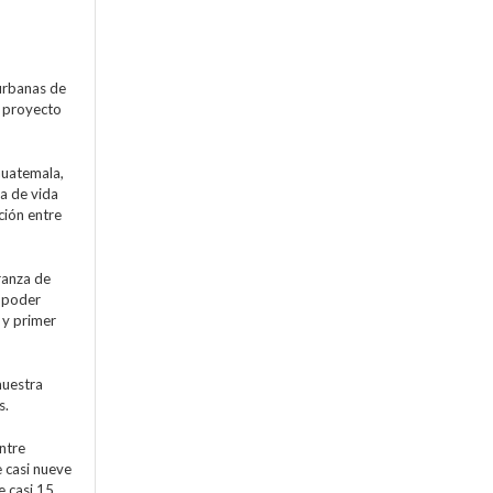
 urbanas de
l proyecto
Guatemala,
a de vida
ción entre
ranza de
a poder
y primer
muestra
s.
ntre
e casi nueve
e casi 15