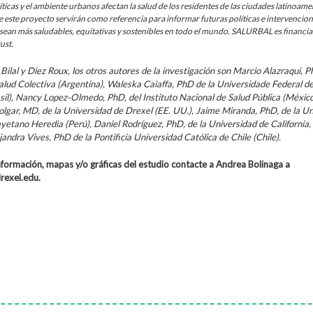
ticas y el ambiente urbanos afectan la salud de los residentes de las ciudades latinoame
e este proyecto servirán como referencia para informar futuras políticas e intervencio
 sean más saludables, equitativas y sostenibles en todo el mundo. SALURBAL es financia
ust.
ilal y Diez Roux, los otros autores de la investigación son Marcio Alazraqui, P
Salud Colectiva (Argentina), Waleska Caiaffa, PhD de la Universidade Federal d
sil), Nancy Lopez-Olmedo, PhD, del Instituto Nacional de Salud Pública (México
lgar, MD, de la Universidad de Drexel (EE. UU.), Jaime Miranda, PhD, de la U
etano Heredia (Perú), Daniel Rodríguez, PhD, de la Universidad de California,
jandra Vives, PhD de la Pontificia Universidad Católica de Chile (Chile).
formación, mapas y/o gráficas del estudio contacte a Andrea Bolinaga a
exel.edu
.