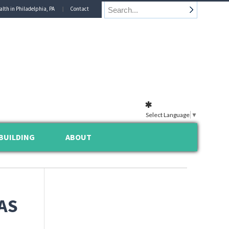
alth in Philadelphia, PA
Contact
Select Language
▼
BUILDING
ABOUT
AS