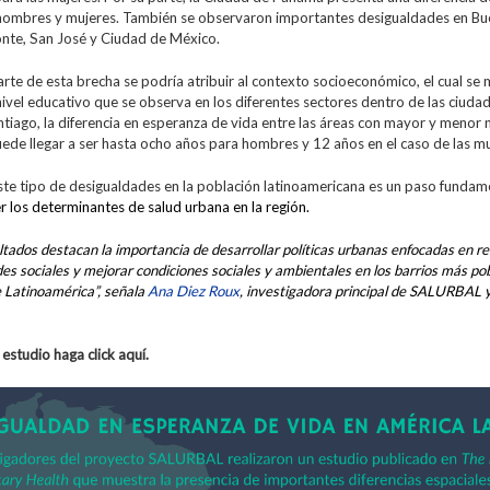
hombres y mujeres. También se observaron importantes desigualdades en Bu
onte, San José y Ciudad de México.
rte de esta brecha se podría atribuir al contexto socioeconómico, el cual se 
nivel educativo que se observa en los diferentes sectores dentro de las ciudad
tiago, la diferencia en esperanza de vida entre las áreas con mayor y menor 
ede llegar a ser hasta ocho años para hombres y 12 años en el caso de las mu
ste tipo de desigualdades en la población latinoamericana es un paso fundam
 los determinantes de salud urbana en la región.
ltados destacan la importancia de desarrollar políticas urbanas enfocadas en re
es sociales y mejorar condiciones sociales y ambientales en los barrios más pob
 Latinoamérica”, señala
Ana Diez Roux
, investigadora principal de SALURBAL 
l estudio haga click aquí
.