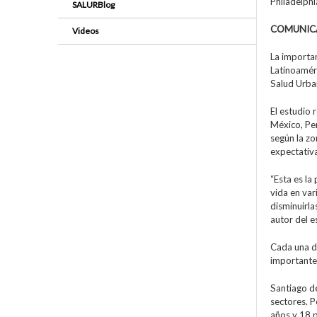
Philadelphi
SALURBlog
COMUNIC
Videos
La importan
Latinoaméri
Salud Urba
El estudio 
México, Per
según la zo
expectativa
“Esta es l
vida en var
disminuirla
autor del e
Cada una de
importantes
Santiago d
sectores. P
años y 18 p