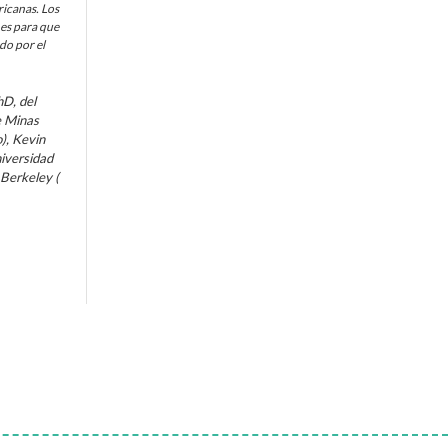
ricanas. Los
nes para que
do por el
hD, del
e Minas
), Kevin
niversidad
 Berkeley (