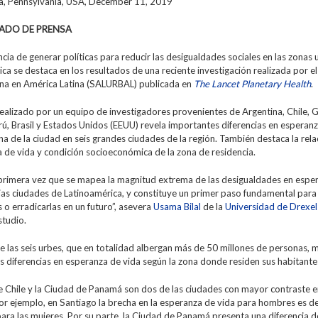
a, Pennsylvania, USA,
December 11, 2019
ADO DE PRENSA
cia de generar políticas para reducir las desigualdades sociales en las zonas
ca se destaca en los resultados de una reciente investigación realizada por e
na en América Latina (SALURBAL) publicada en
The Lancet Planetary Health
.
realizado por un equipo de investigadores provenientes de Argentina, Chile, 
ú, Brasil y Estados Unidos (EEUU) revela importantes diferencias en esperanz
na de la ciudad en seis grandes ciudades de la región. También destaca la rela
 de vida y condición socioeconómica de la zona de residencia.
a primera vez que se mapea la magnitud extrema de las desigualdades en espe
ias ciudades de Latinoamérica, y constituye un primer paso fundamental par
s o erradicarlas en un futuro”, asevera
Usama Bilal
de la
Universidad de Drexel
studio.
 las seis urbes, que en totalidad albergan más de 50 millones de personas, 
 diferencias en esperanza de vida según la zona donde residen sus habitante
e Chile y la Ciudad de Panamá son dos de las ciudades con mayor contraste e
or ejemplo, en Santiago la brecha en la esperanza de vida para hombres es d
ara las mujeres. Por su parte, la Ciudad de Panamá presenta una diferencia d