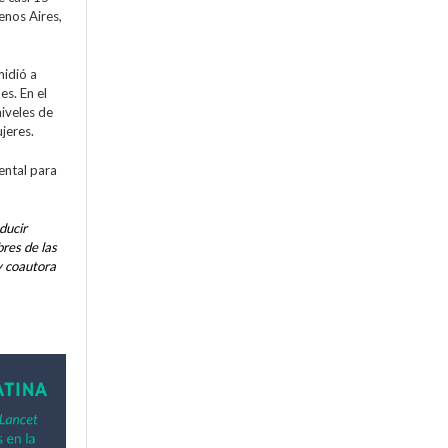
enos Aires,
midió a
es. En el
niveles de
jeres.
ental para
ducir
res de las
y coautora