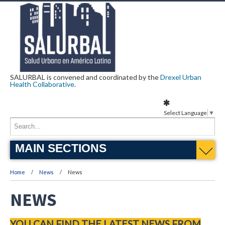
SALURBAL is convened and coordinated by the
Drexel Urban
Health Collaborative
.
Select Language
▼
MAIN SECTIONS
Home
News
News
NEWS
YOU CAN FIND THE LATEST NEWS FROM