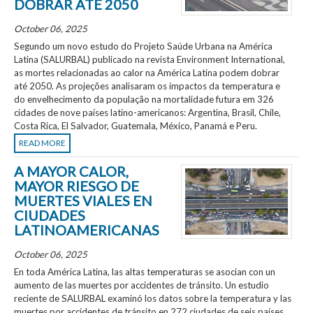
DOBRAR ATÉ 2050
October 06, 2025
Segundo um novo estudo do Projeto Saúde Urbana na América
Latina (SALURBAL) publicado na revista Environment International,
as mortes relacionadas ao calor na América Latina podem dobrar
até 2050. As projeções analisaram os impactos da temperatura e
do envelhecimento da população na mortalidade futura em 326
cidades de nove países latino-americanos: Argentina, Brasil, Chile,
Costa Rica, El Salvador, Guatemala, México, Panamá e Peru.
READ MORE
A MAYOR CALOR,
MAYOR RIESGO DE
MUERTES VIALES EN
CIUDADES
LATINOAMERICANAS
October 06, 2025
En toda América Latina, las altas temperaturas se asocian con un
aumento de las muertes por accidentes de tránsito. Un estudio
reciente de SALURBAL examinó los datos sobre la temperatura y las
muertes por accidentes de tránsito en 272 ciudades de seis países