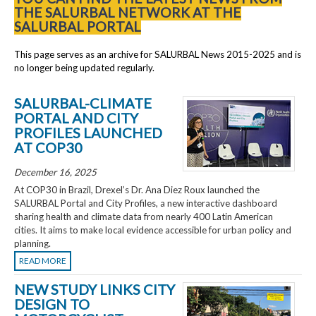
THE SALURBAL NETWORK AT THE
SALURBAL PORTAL
This page serves as an archive for SALURBAL News 2015-2025 and is
no longer being updated regularly.
SALURBAL-CLIMATE
PORTAL AND CITY
PROFILES LAUNCHED
AT COP30
December 16, 2025
At COP30 in Brazil, Drexel’s Dr. Ana Diez Roux launched the
SALURBAL Portal and City Profiles, a new interactive dashboard
sharing health and climate data from nearly 400 Latin American
cities. It aims to make local evidence accessible for urban policy and
planning.
READ MORE
NEW STUDY LINKS CITY
DESIGN TO