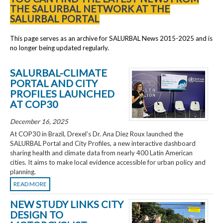
THE SALURBAL NETWORK AT THE
SALURBAL PORTAL
This page serves as an archive for SALURBAL News 2015-2025 and is
no longer being updated regularly.
SALURBAL-CLIMATE
PORTAL AND CITY
PROFILES LAUNCHED
AT COP30
December 16, 2025
At COP30 in Brazil, Drexel’s Dr. Ana Diez Roux launched the
SALURBAL Portal and City Profiles, a new interactive dashboard
sharing health and climate data from nearly 400 Latin American
cities. It aims to make local evidence accessible for urban policy and
planning.
READ MORE
NEW STUDY LINKS CITY
DESIGN TO