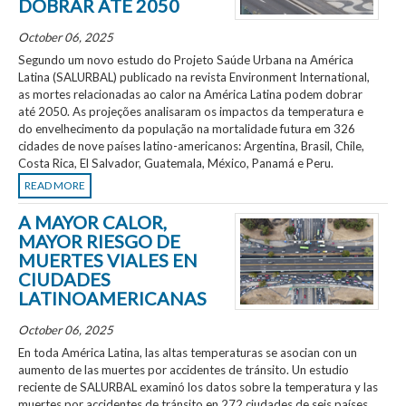
DOBRAR ATÉ 2050
October 06, 2025
Segundo um novo estudo do Projeto Saúde Urbana na América
Latina (SALURBAL) publicado na revista Environment International,
as mortes relacionadas ao calor na América Latina podem dobrar
até 2050. As projeções analisaram os impactos da temperatura e
do envelhecimento da população na mortalidade futura em 326
cidades de nove países latino-americanos: Argentina, Brasil, Chile,
Costa Rica, El Salvador, Guatemala, México, Panamá e Peru.
READ MORE
A MAYOR CALOR,
MAYOR RIESGO DE
MUERTES VIALES EN
CIUDADES
LATINOAMERICANAS
October 06, 2025
En toda América Latina, las altas temperaturas se asocian con un
aumento de las muertes por accidentes de tránsito. Un estudio
reciente de SALURBAL examinó los datos sobre la temperatura y las
muertes por accidentes de tránsito en 272 ciudades de seis países