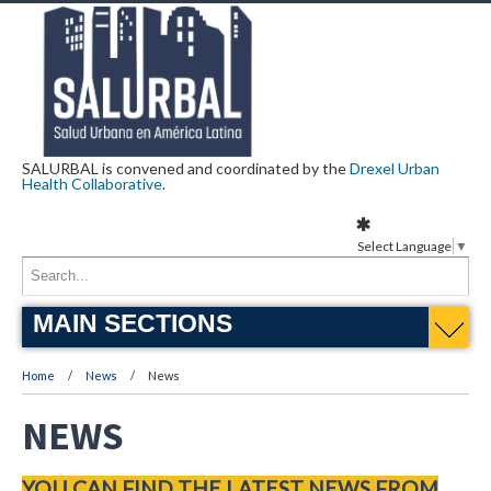
SALURBAL is convened and coordinated by the
Drexel Urban
Health Collaborative
.
Select Language
▼
MAIN SECTIONS
Home
News
News
NEWS
YOU CAN FIND THE LATEST NEWS FROM