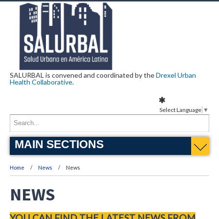
SALURBAL is convened and coordinated by the
Drexel Urban
Health Collaborative
.
Select Language
▼
MAIN SECTIONS
Home
News
News
NEWS
YOU CAN FIND THE LATEST NEWS FROM