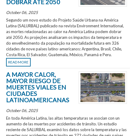
DOBRAR ATÉ 2050
October 06, 2025
Segundo um novo estudo do Projeto Saúde Urbana na América
Latina (SALURBAL) publicado na revista Environment International,
as mortes relacionadas ao calor na América Latina podem dobrar
até 2050. As projeções analisaram os impactos da temperatura e
do envelhecimento da população na mortalidade futura em 326
cidades de nove países latino-americanos: Argentina, Brasil, Chile,
Costa Rica, El Salvador, Guatemala, México, Panamá e Peru.
READ MORE
A MAYOR CALOR,
MAYOR RIESGO DE
MUERTES VIALES EN
CIUDADES
LATINOAMERICANAS
October 06, 2025
En toda América Latina, las altas temperaturas se asocian con un
aumento de las muertes por accidentes de tránsito. Un estudio
reciente de SALURBAL examinó los datos sobre la temperatura y las
muertes por accidentes de tránsito en 272 ciudades de seis países