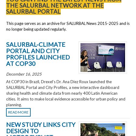
THE SALURBAL NETWORK AT THE
SALURBAL PORTAL
This page serves as an archive for SALURBAL News 2015-2025 and is
no longer being updated regularly.
SALURBAL-CLIMATE
PORTAL AND CITY
PROFILES LAUNCHED
AT COP30
December 16, 2025
At COP30 in Brazil, Drexel’s Dr. Ana Diez Roux launched the
SALURBAL Portal and City Profiles, a new interactive dashboard
sharing health and climate data from nearly 400 Latin American
cities. It aims to make local evidence accessible for urban policy and
planning.
READ MORE
NEW STUDY LINKS CITY
DESIGN TO