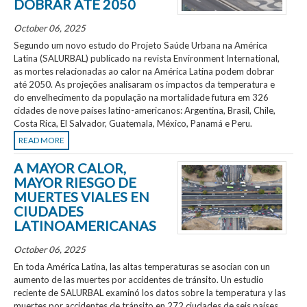
DOBRAR ATÉ 2050
October 06, 2025
Segundo um novo estudo do Projeto Saúde Urbana na América
Latina (SALURBAL) publicado na revista Environment International,
as mortes relacionadas ao calor na América Latina podem dobrar
até 2050. As projeções analisaram os impactos da temperatura e
do envelhecimento da população na mortalidade futura em 326
cidades de nove países latino-americanos: Argentina, Brasil, Chile,
Costa Rica, El Salvador, Guatemala, México, Panamá e Peru.
READ MORE
A MAYOR CALOR,
MAYOR RIESGO DE
MUERTES VIALES EN
CIUDADES
LATINOAMERICANAS
October 06, 2025
En toda América Latina, las altas temperaturas se asocian con un
aumento de las muertes por accidentes de tránsito. Un estudio
reciente de SALURBAL examinó los datos sobre la temperatura y las
muertes por accidentes de tránsito en 272 ciudades de seis países