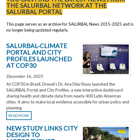
THE SALURBAL NETWORK AT THE
SALURBAL PORTAL
This page serves as an archive for SALURBAL News 2015-2025 and is
no longer being updated regularly.
SALURBAL-CLIMATE
PORTAL AND CITY
PROFILES LAUNCHED
AT COP30
December 16, 2025
At COP30 in Brazil, Drexel’s Dr. Ana Diez Roux launched the
SALURBAL Portal and City Profiles, a new interactive dashboard
sharing health and climate data from nearly 400 Latin American
cities. It aims to make local evidence accessible for urban policy and
planning.
READ MORE
NEW STUDY LINKS CITY
DESIGN TO