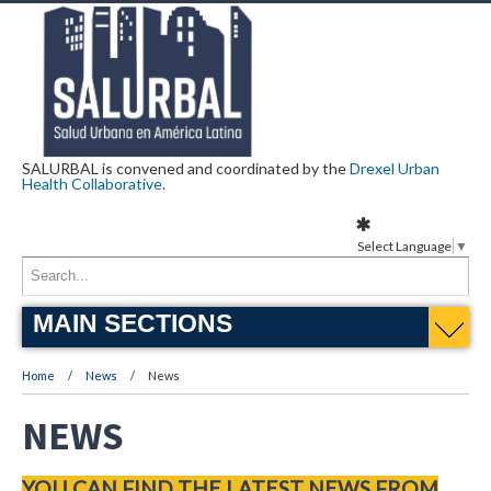
SALURBAL is convened and coordinated by the
Drexel Urban
Health Collaborative
.
Select Language
▼
MAIN SECTIONS
Home
News
News
NEWS
YOU CAN FIND THE LATEST NEWS FROM