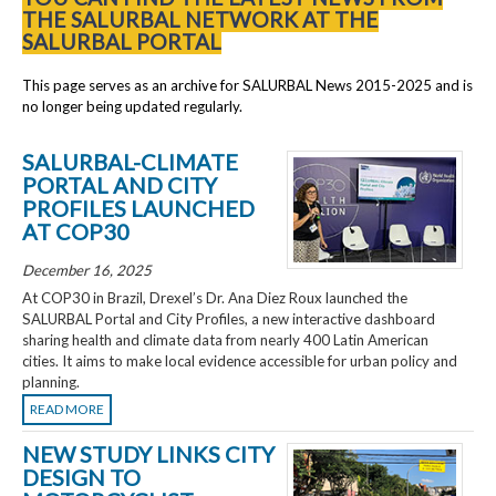
THE SALURBAL NETWORK AT THE
SALURBAL PORTAL
This page serves as an archive for SALURBAL News 2015-2025 and is
no longer being updated regularly.
SALURBAL-CLIMATE
PORTAL AND CITY
PROFILES LAUNCHED
AT COP30
December 16, 2025
At COP30 in Brazil, Drexel’s Dr. Ana Diez Roux launched the
SALURBAL Portal and City Profiles, a new interactive dashboard
sharing health and climate data from nearly 400 Latin American
cities. It aims to make local evidence accessible for urban policy and
planning.
READ MORE
NEW STUDY LINKS CITY
DESIGN TO