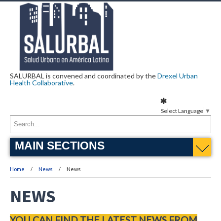
SALURBAL is convened and coordinated by the
Drexel Urban
Health Collaborative
.
Select Language
▼
MAIN SECTIONS
Home
News
News
NEWS
YOU CAN FIND THE LATEST NEWS FROM