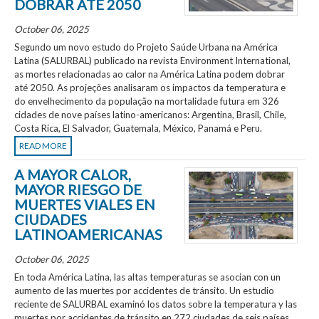
DOBRAR ATÉ 2050
October 06, 2025
Segundo um novo estudo do Projeto Saúde Urbana na América
Latina (SALURBAL) publicado na revista Environment International,
as mortes relacionadas ao calor na América Latina podem dobrar
até 2050. As projeções analisaram os impactos da temperatura e
do envelhecimento da população na mortalidade futura em 326
cidades de nove países latino-americanos: Argentina, Brasil, Chile,
Costa Rica, El Salvador, Guatemala, México, Panamá e Peru.
READ MORE
A MAYOR CALOR,
MAYOR RIESGO DE
MUERTES VIALES EN
CIUDADES
LATINOAMERICANAS
October 06, 2025
En toda América Latina, las altas temperaturas se asocian con un
aumento de las muertes por accidentes de tránsito. Un estudio
reciente de SALURBAL examinó los datos sobre la temperatura y las
muertes por accidentes de tránsito en 272 ciudades de seis países