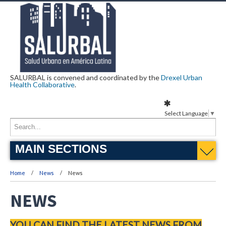
SALURBAL is convened and coordinated by the
Drexel Urban
Health Collaborative
.
Select Language
▼
MAIN SECTIONS
Home
News
News
NEWS
YOU CAN FIND THE LATEST NEWS FROM