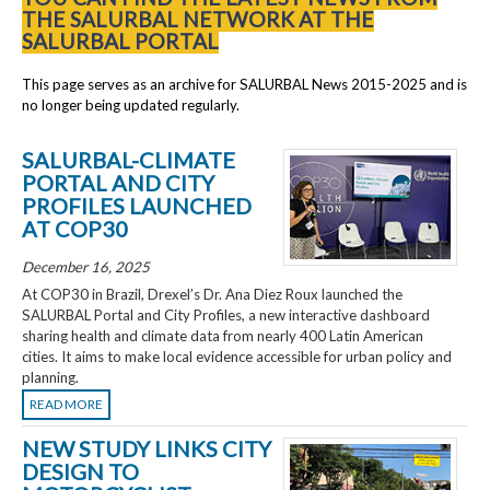
THE SALURBAL NETWORK AT THE
SALURBAL PORTAL
This page serves as an archive for SALURBAL News 2015-2025 and is
no longer being updated regularly.
SALURBAL-CLIMATE
PORTAL AND CITY
PROFILES LAUNCHED
AT COP30
December 16, 2025
At COP30 in Brazil, Drexel’s Dr. Ana Diez Roux launched the
SALURBAL Portal and City Profiles, a new interactive dashboard
sharing health and climate data from nearly 400 Latin American
cities. It aims to make local evidence accessible for urban policy and
planning.
READ MORE
NEW STUDY LINKS CITY
DESIGN TO