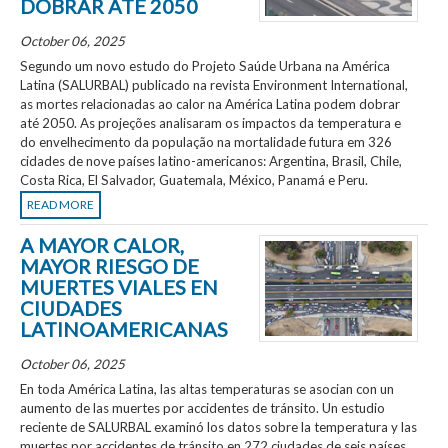
DOBRAR ATÉ 2050
October 06, 2025
Segundo um novo estudo do Projeto Saúde Urbana na América
Latina (SALURBAL) publicado na revista Environment International,
as mortes relacionadas ao calor na América Latina podem dobrar
até 2050. As projeções analisaram os impactos da temperatura e
do envelhecimento da população na mortalidade futura em 326
cidades de nove países latino-americanos: Argentina, Brasil, Chile,
Costa Rica, El Salvador, Guatemala, México, Panamá e Peru.
READ MORE
A MAYOR CALOR,
MAYOR RIESGO DE
MUERTES VIALES EN
CIUDADES
LATINOAMERICANAS
October 06, 2025
En toda América Latina, las altas temperaturas se asocian con un
aumento de las muertes por accidentes de tránsito. Un estudio
reciente de SALURBAL examinó los datos sobre la temperatura y las
muertes por accidentes de tránsito en 272 ciudades de seis países