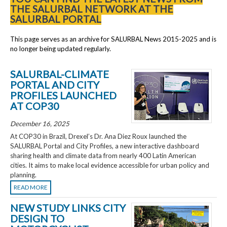
THE SALURBAL NETWORK AT THE
SALURBAL PORTAL
This page serves as an archive for SALURBAL News 2015-2025 and is
no longer being updated regularly.
SALURBAL-CLIMATE
PORTAL AND CITY
PROFILES LAUNCHED
AT COP30
December 16, 2025
At COP30 in Brazil, Drexel’s Dr. Ana Diez Roux launched the
SALURBAL Portal and City Profiles, a new interactive dashboard
sharing health and climate data from nearly 400 Latin American
cities. It aims to make local evidence accessible for urban policy and
planning.
READ MORE
NEW STUDY LINKS CITY
DESIGN TO