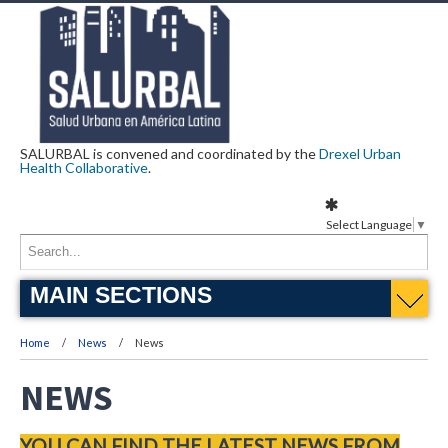
SALURBAL is convened and coordinated by the
Drexel Urban
Health Collaborative
.
Select Language
▼
MAIN SECTIONS
Home
News
News
NEWS
YOU CAN FIND THE LATEST NEWS FROM