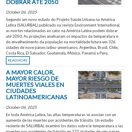
DOBRAR ATÉ 2050
October 06, 2025
Segundo um novo estudo do Projeto Saúde Urbana na América
Latina (SALURBAL) publicado na revista Environment International,
as mortes relacionadas ao calor na América Latina podem dobrar
até 2050. As projeções analisaram os impactos da temperatura e
do envelhecimento da população na mortalidade futura em 326
cidades de nove países latino-americanos: Argentina, Brasil, Chile,
Costa Rica, El Salvador, Guatemala, México, Panamá e Peru.
READ MORE
A MAYOR CALOR,
MAYOR RIESGO DE
MUERTES VIALES EN
CIUDADES
LATINOAMERICANAS
October 06, 2025
En toda América Latina, las altas temperaturas se asocian con un
aumento de las muertes por accidentes de tránsito. Un estudio
reciente de SALURBAL examinó los datos sobre la temperatura y las
muertes por accidentes de tránsito en 272 ciudades de seis países