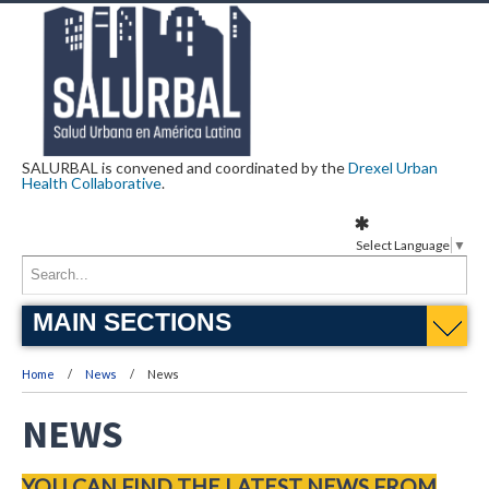
SALURBAL is convened and coordinated by the
Drexel Urban
Health Collaborative
.
Select Language
▼
MAIN SECTIONS
Home
News
News
NEWS
YOU CAN FIND THE LATEST NEWS FROM