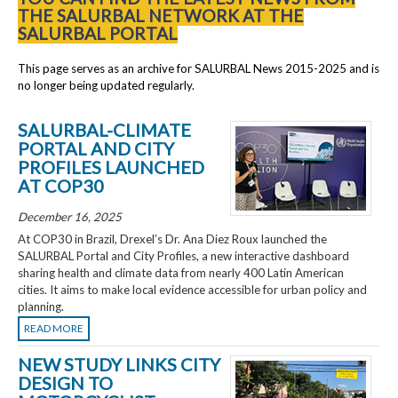
THE SALURBAL NETWORK AT THE
SALURBAL PORTAL
This page serves as an archive for SALURBAL News 2015-2025 and is
no longer being updated regularly.
SALURBAL-CLIMATE
PORTAL AND CITY
PROFILES LAUNCHED
AT COP30
December 16, 2025
At COP30 in Brazil, Drexel’s Dr. Ana Diez Roux launched the
SALURBAL Portal and City Profiles, a new interactive dashboard
sharing health and climate data from nearly 400 Latin American
cities. It aims to make local evidence accessible for urban policy and
planning.
READ MORE
NEW STUDY LINKS CITY
DESIGN TO