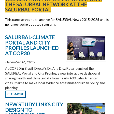
THE SALURBAL NETWORK AT THE
SALURBAL PORTAL
This page serves as an archive for SALURBAL News 2015-2025 and is
no longer being updated regularly.
SALURBAL-CLIMATE
PORTAL AND CITY
PROFILES LAUNCHED
AT COP30
December 16, 2025
At COP30 in Brazil, Drexel’s Dr. Ana Diez Roux launched the
SALURBAL Portal and City Profiles, a new interactive dashboard
sharing health and climate data from nearly 400 Latin American
cities. It aims to make local evidence accessible for urban policy and
planning.
READ MORE
NEW STUDY LINKS CITY
DESIGN TO