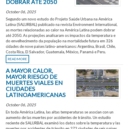
DOBRAR ATÉ 2050
October 06, 2025
Segundo um novo estudo do Projeto Saúde Urbana na América
Latina (SALURBAL) publicado na revista Environment International,
as mortes relacionadas ao calor na América Latina podem dobrar
até 2050. As projeções analisaram os impactos da temperatura e
do envelhecimento da população na mortalidade futura em 326
cidades de nove países latino-americanos: Argentina, Brasil, Chile,
Costa Rica, El Salvador, Guatemala, México, Panamá e Peru.
READ MORE
A MAYOR CALOR,
MAYOR RIESGO DE
MUERTES VIALES EN
CIUDADES
LATINOAMERICANAS
October 06, 2025
En toda América Latina, las altas temperaturas se asocian con un
aumento de las muertes por accidentes de tránsito. Un estudio
reciente de SALURBAL examinó los datos sobre la temperatura y las
muertes por accidentes de tránsito en 272 ciudades de seis países