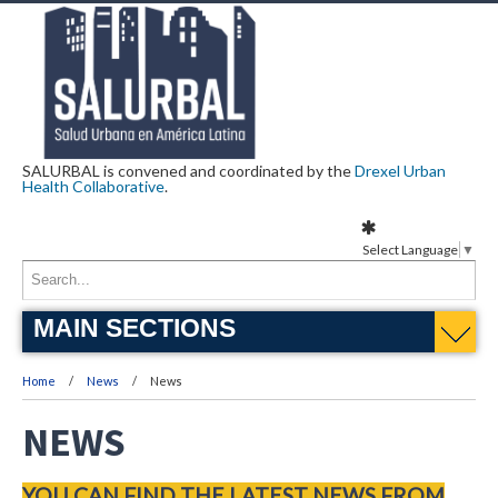
SALURBAL is convened and coordinated by the
Drexel Urban
Health Collaborative
.
Select Language
▼
MAIN SECTIONS
Home
News
News
NEWS
YOU CAN FIND THE LATEST NEWS FROM