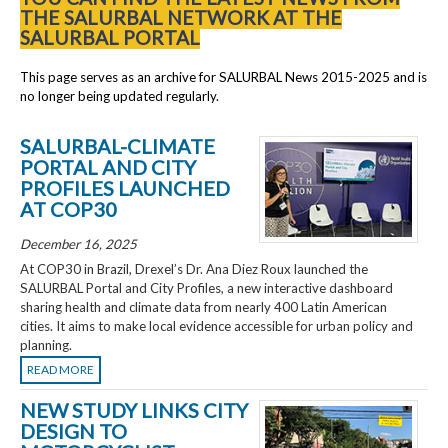
THE SALURBAL NETWORK AT THE
SALURBAL PORTAL
This page serves as an archive for SALURBAL News 2015-2025 and is
no longer being updated regularly.
SALURBAL-CLIMATE
PORTAL AND CITY
PROFILES LAUNCHED
AT COP30
December 16, 2025
At COP30 in Brazil, Drexel’s Dr. Ana Diez Roux launched the
SALURBAL Portal and City Profiles, a new interactive dashboard
sharing health and climate data from nearly 400 Latin American
cities. It aims to make local evidence accessible for urban policy and
planning.
READ MORE
NEW STUDY LINKS CITY
DESIGN TO