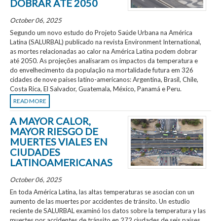
DOBRAR ATÉ 2050
October 06, 2025
Segundo um novo estudo do Projeto Saúde Urbana na América
Latina (SALURBAL) publicado na revista Environment International,
as mortes relacionadas ao calor na América Latina podem dobrar
até 2050. As projeções analisaram os impactos da temperatura e
do envelhecimento da população na mortalidade futura em 326
cidades de nove países latino-americanos: Argentina, Brasil, Chile,
Costa Rica, El Salvador, Guatemala, México, Panamá e Peru.
READ MORE
A MAYOR CALOR,
MAYOR RIESGO DE
MUERTES VIALES EN
CIUDADES
LATINOAMERICANAS
October 06, 2025
En toda América Latina, las altas temperaturas se asocian con un
aumento de las muertes por accidentes de tránsito. Un estudio
reciente de SALURBAL examinó los datos sobre la temperatura y las
muertes por accidentes de tránsito en 272 ciudades de seis países