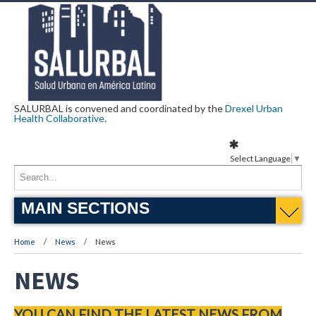
SALURBAL is convened and coordinated by the
Drexel Urban
Health Collaborative
.
Select Language
▼
MAIN SECTIONS
Home
News
News
NEWS
YOU CAN FIND THE LATEST NEWS FROM