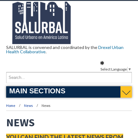
SALURBAL is convened and coordinated by the
Drexel Urban
Health Collaborative
.
Select Language
▼
MAIN SECTIONS
Home
News
News
NEWS
YOU CAN FIND THE LATEST NEWS FROM