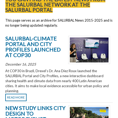
THE SALURBAL NETWORK AT THE
SALURBAL PORTAL
This page serves as an archive for SALURBAL News 2015-2025 and is
no longer being updated regularly.
SALURBAL-CLIMATE
PORTAL AND CITY
PROFILES LAUNCHED
AT COP30
December 16, 2025
At COP30 in Brazil, Drexel’s Dr. Ana Diez Roux launched the
SALURBAL Portal and City Profiles, a new interactive dashboard
sharing health and climate data from nearly 400 Latin American
cities. It aims to make local evidence accessible for urban policy and
planning.
READ MORE
NEW STUDY LINKS CITY
DESIGN TO