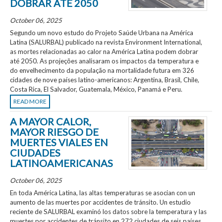
DOBRAR ATÉ 2050
October 06, 2025
Segundo um novo estudo do Projeto Saúde Urbana na América
Latina (SALURBAL) publicado na revista Environment International,
as mortes relacionadas ao calor na América Latina podem dobrar
até 2050. As projeções analisaram os impactos da temperatura e
do envelhecimento da população na mortalidade futura em 326
cidades de nove países latino-americanos: Argentina, Brasil, Chile,
Costa Rica, El Salvador, Guatemala, México, Panamá e Peru.
READ MORE
A MAYOR CALOR,
MAYOR RIESGO DE
MUERTES VIALES EN
CIUDADES
LATINOAMERICANAS
October 06, 2025
En toda América Latina, las altas temperaturas se asocian con un
aumento de las muertes por accidentes de tránsito. Un estudio
reciente de SALURBAL examinó los datos sobre la temperatura y las
muertes por accidentes de tránsito en 272 ciudades de seis países