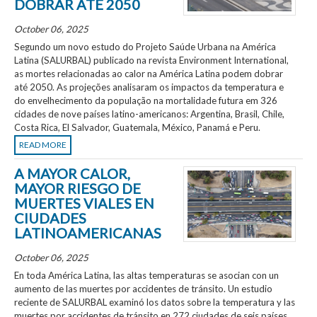
DOBRAR ATÉ 2050
October 06, 2025
Segundo um novo estudo do Projeto Saúde Urbana na América
Latina (SALURBAL) publicado na revista Environment International,
as mortes relacionadas ao calor na América Latina podem dobrar
até 2050. As projeções analisaram os impactos da temperatura e
do envelhecimento da população na mortalidade futura em 326
cidades de nove países latino-americanos: Argentina, Brasil, Chile,
Costa Rica, El Salvador, Guatemala, México, Panamá e Peru.
READ MORE
A MAYOR CALOR,
MAYOR RIESGO DE
MUERTES VIALES EN
CIUDADES
LATINOAMERICANAS
October 06, 2025
En toda América Latina, las altas temperaturas se asocian con un
aumento de las muertes por accidentes de tránsito. Un estudio
reciente de SALURBAL examinó los datos sobre la temperatura y las
muertes por accidentes de tránsito en 272 ciudades de seis países