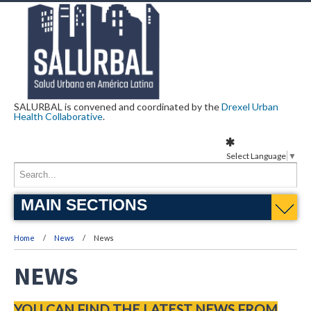
SALURBAL is convened and coordinated by the
Drexel Urban
Health Collaborative
.
Select Language
▼
MAIN SECTIONS
Home
News
News
NEWS
YOU CAN FIND THE LATEST NEWS FROM