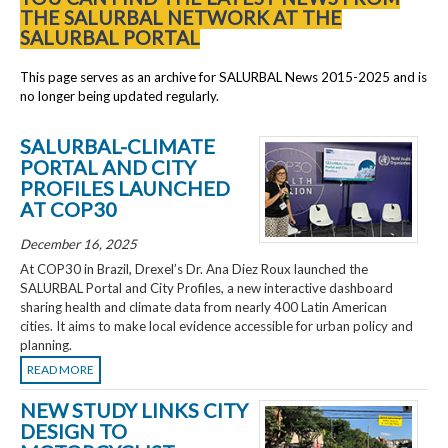
THE SALURBAL NETWORK AT THE
SALURBAL PORTAL
This page serves as an archive for SALURBAL News 2015-2025 and is
no longer being updated regularly.
SALURBAL-CLIMATE
PORTAL AND CITY
PROFILES LAUNCHED
AT COP30
December 16, 2025
At COP30 in Brazil, Drexel’s Dr. Ana Diez Roux launched the
SALURBAL Portal and City Profiles, a new interactive dashboard
sharing health and climate data from nearly 400 Latin American
cities. It aims to make local evidence accessible for urban policy and
planning.
READ MORE
NEW STUDY LINKS CITY
DESIGN TO