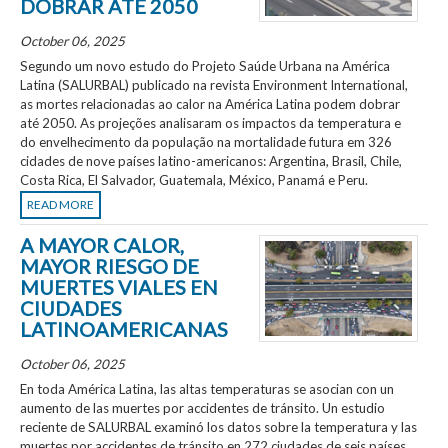
DOBRAR ATÉ 2050
October 06, 2025
Segundo um novo estudo do Projeto Saúde Urbana na América
Latina (SALURBAL) publicado na revista Environment International,
as mortes relacionadas ao calor na América Latina podem dobrar
até 2050. As projeções analisaram os impactos da temperatura e
do envelhecimento da população na mortalidade futura em 326
cidades de nove países latino-americanos: Argentina, Brasil, Chile,
Costa Rica, El Salvador, Guatemala, México, Panamá e Peru.
READ MORE
A MAYOR CALOR,
MAYOR RIESGO DE
MUERTES VIALES EN
CIUDADES
LATINOAMERICANAS
October 06, 2025
En toda América Latina, las altas temperaturas se asocian con un
aumento de las muertes por accidentes de tránsito. Un estudio
reciente de SALURBAL examinó los datos sobre la temperatura y las
muertes por accidentes de tránsito en 272 ciudades de seis países