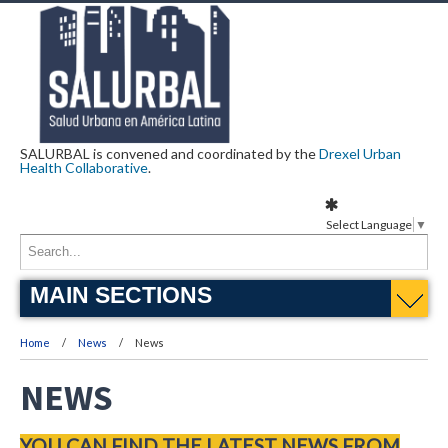
SALURBAL is convened and coordinated by the
Drexel Urban
Health Collaborative
.
Select Language
▼
MAIN SECTIONS
Home
News
News
NEWS
YOU CAN FIND THE LATEST NEWS FROM