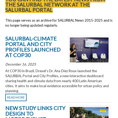
THE SALURBAL NETWORK AT THE
SALURBAL PORTAL
This page serves as an archive for SALURBAL News 2015-2025 and is
no longer being updated regularly.
SALURBAL-CLIMATE
PORTAL AND CITY
PROFILES LAUNCHED
AT COP30
December 16, 2025
At COP30 in Brazil, Drexel’s Dr. Ana Diez Roux launched the
SALURBAL Portal and City Profiles, a new interactive dashboard
sharing health and climate data from nearly 400 Latin American
cities. It aims to make local evidence accessible for urban policy and
planning.
READ MORE
NEW STUDY LINKS CITY
DESIGN TO