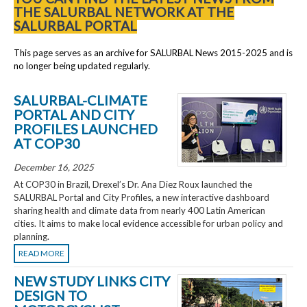
THE SALURBAL NETWORK AT THE
SALURBAL PORTAL
This page serves as an archive for SALURBAL News 2015-2025 and is
no longer being updated regularly.
SALURBAL-CLIMATE
PORTAL AND CITY
PROFILES LAUNCHED
AT COP30
December 16, 2025
At COP30 in Brazil, Drexel’s Dr. Ana Diez Roux launched the
SALURBAL Portal and City Profiles, a new interactive dashboard
sharing health and climate data from nearly 400 Latin American
cities. It aims to make local evidence accessible for urban policy and
planning.
READ MORE
NEW STUDY LINKS CITY
DESIGN TO