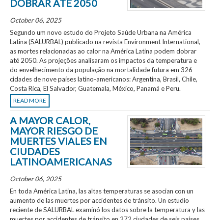
DOBRAR ATÉ 2050
October 06, 2025
Segundo um novo estudo do Projeto Saúde Urbana na América
Latina (SALURBAL) publicado na revista Environment International,
as mortes relacionadas ao calor na América Latina podem dobrar
até 2050. As projeções analisaram os impactos da temperatura e
do envelhecimento da população na mortalidade futura em 326
cidades de nove países latino-americanos: Argentina, Brasil, Chile,
Costa Rica, El Salvador, Guatemala, México, Panamá e Peru.
READ MORE
A MAYOR CALOR,
MAYOR RIESGO DE
MUERTES VIALES EN
CIUDADES
LATINOAMERICANAS
October 06, 2025
En toda América Latina, las altas temperaturas se asocian con un
aumento de las muertes por accidentes de tránsito. Un estudio
reciente de SALURBAL examinó los datos sobre la temperatura y las
muertes por accidentes de tránsito en 272 ciudades de seis países