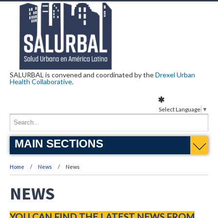
SALURBAL is convened and coordinated by the
Drexel Urban
Health Collaborative
.
Select Language
▼
MAIN SECTIONS
Home
News
News
NEWS
YOU CAN FIND THE LATEST NEWS FROM